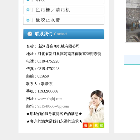
拦污栅／清污机
橡胶止水带
联系我们
Contact
名称： 新河县启闭机械有限公司
地址：河北省新河县滨河南路南侧富强街东侧
电话：0319-4752220
传真：0319-4752228
邮编：055650
联系人：耿豪杰
手机：13932903666
网址：
www.xhqbj.com
邮箱：
951540666@qq.com
★用我们的服务赢得客户的满意★
★客户的满意是我们永远的追求★