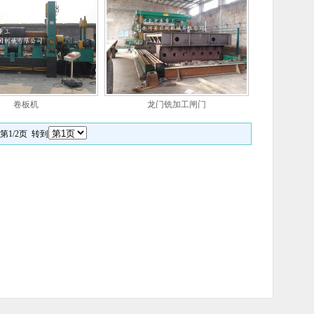
卷板机
龙门铣加工闸门
第1/2页 转到