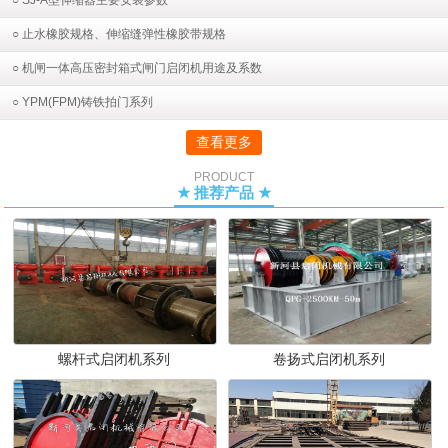
○ SJ-A型伸缩器主要安装参数
○ 止水橡胶规格、伸缩缝弹性橡胶带规格
○ 机闸一体高压密封箱式闸门启闭机用途及系数
○ YPM(FPM)铸铁拍门系列
查看更多
PRODUCT
★ 推荐产品 ★
螺杆式启闭机系列
卷扬式启闭机系列