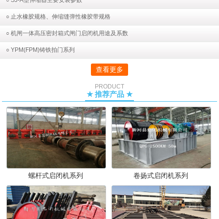
○ SJ-A型伸缩器主要安装参数
○ 止水橡胶规格、伸缩缝弹性橡胶带规格
○ 机闸一体高压密封箱式闸门启闭机用途及系数
○ YPM(FPM)铸铁拍门系列
查看更多
PRODUCT
★ 推荐产品 ★
螺杆式启闭机系列
卷扬式启闭机系列