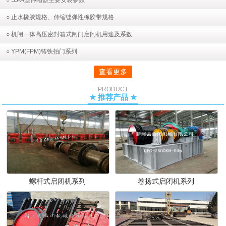
○ SJ-A型伸缩器主要安装参数
○ 止水橡胶规格、伸缩缝弹性橡胶带规格
○ 机闸一体高压密封箱式闸门启闭机用途及系数
○ YPM(FPM)铸铁拍门系列
查看更多
PRODUCT
★ 推荐产品 ★
螺杆式启闭机系列
卷扬式启闭机系列